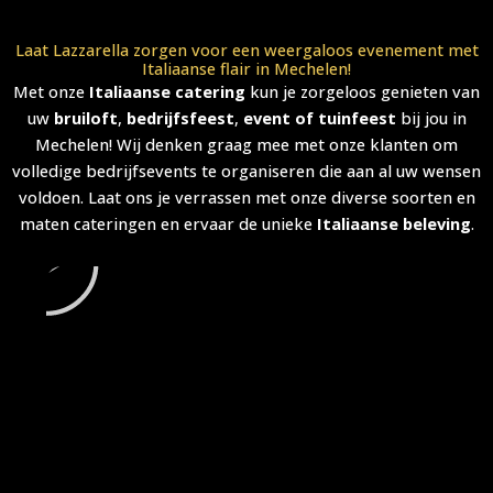
Laat Lazzarella zorgen voor een weergaloos evenement met
Italiaanse flair in Mechelen!
Met onze
Italiaanse catering
kun je zorgeloos genieten van
uw
bruiloft
,
bedrijfsfeest
,
event of tuinfeest
bij jou in
Mechelen! Wij denken graag mee met onze klanten om
volledige bedrijfsevents te organiseren die aan al uw wensen
voldoen. Laat ons je verrassen met onze diverse soorten en
A
maten cateringen en ervaar de unieke
Italiaanse beleving
.
f
s
p
e
l
e
n