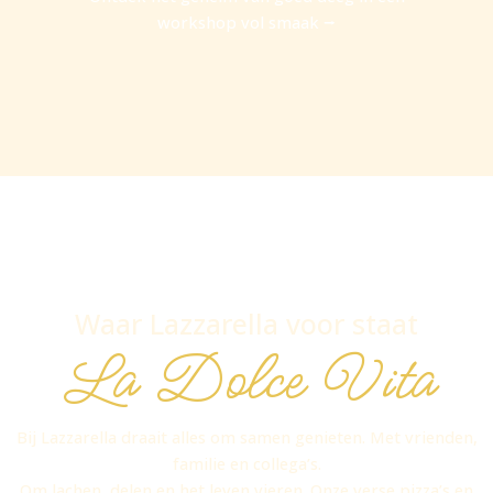
workshop vol smaak ⭢
Waar Lazzarella voor staat
La Dolce Vita
Bij Lazzarella draait alles om samen genieten. Met vrienden,
familie en collega’s.
Om lachen, delen en het leven vieren. Onze verse pizza’s en