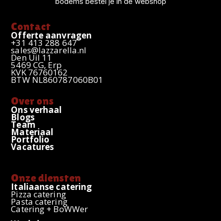
bodems bestel je in de webshop
k
a
n
p
m
Contact
Offerte aanvragen
+31 413 288 647
sales@lazzarella.nl
Den Uil 11
5469 CG, Erp
KVK 76760162
BTW NL860787060B01
Over ons
Ons verhaal
Blogs
Team
Materiaal
Portfolio
Vacatures
Onze diensten
Italiaanse catering
Pizza catering
Pasta catering
Catering + BoWWer