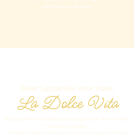
workshop vol smaak ⭢
Waar Lazzarella voor staat
La Dolce Vita
Bij Lazzarella draait alles om samen genieten. Met vrienden,
familie en collega’s.
Om lachen, delen en het leven vieren. Onze verse pizza’s en