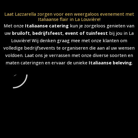
Laat Lazzarella zorgen voor een weergaloos evenement met
Italiaanse flair in La Louvière!
Met onze
Italiaanse catering
kun je zorgeloos genieten van
uw
bruiloft
,
bedrijfsfeest
,
event of tuinfeest
bij jou in La
Louvière! Wij denken graag mee met onze klanten om
volledige bedrijfsevents te organiseren die aan al uw wensen
voldoen. Laat ons je verrassen met onze diverse soorten en
A
maten cateringen en ervaar de unieke
Italiaanse beleving
.
f
s
p
e
l
e
n