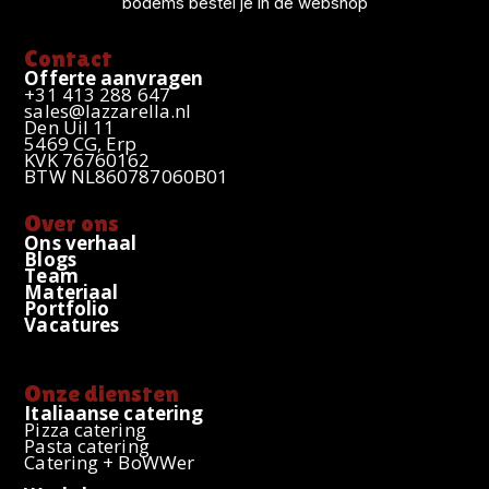
bodems bestel je in de webshop
k
a
n
p
m
Contact
Offerte aanvragen
+31 413 288 647
sales@lazzarella.nl
Den Uil 11
5469 CG, Erp
KVK 76760162
BTW NL860787060B01
Over ons
Ons verhaal
Blogs
Team
Materiaal
Portfolio
Vacatures
Onze diensten
Italiaanse catering
Pizza catering
Pasta catering
Catering + BoWWer