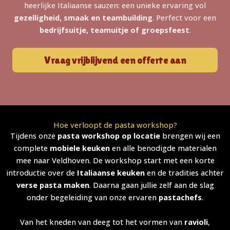
heerlijke Italiaanse sauzen: een unieke ervaring vol
gezelligheid, smaak en teambuilding
. Perfect voor een
bedrijfsuitje, teamuitje of groepsfeest
.
Vraag vrijblijvend een offerte aan
Hoe verloopt de pasta workshop?
Tijdens onze
pasta workshop op locatie
brengen wij een
complete
mobiele keuken
en alle benodigde materialen
mee naar Veldhoven. De workshop start met een korte
introductie over de
Italiaanse keuken
en de tradities achter
verse pasta maken
. Daarna gaan jullie zelf aan de slag
onder begeleiding van onze ervaren
pastachefs
.
Van het kneden van deeg tot het vormen van
ravioli
,