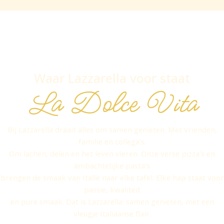
Waar Lazzarella voor staat
La Dolce Vita
Bij Lazzarella draait alles om samen genieten. Met vrienden,
familie en collega’s.
Om lachen, delen en het leven vieren. Onze verse pizza’s en
ambachtelijke pasta’s
brengen de smaak van Italië naar elke tafel. Elke hap staat voor
passie, kwaliteit
en pure smaak. Dat is Lazzarella: samen genieten, met een
vleugje Italiaanse flair.