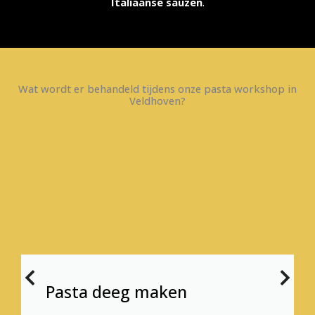
Italiaanse sauzen
.
Wat wordt er behandeld tijdens onze pasta workshop in
Veldhoven?
Pasta deeg maken