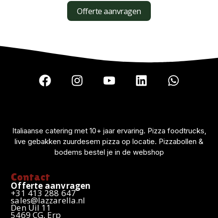
Offerte aanvragen
F
I
Y
L
W
a
n
o
i
h
c
s
u
n
a
e
t
t
k
t
b
a
u
e
s
o
g
b
d
a
Italiaanse catering met 10+ jaar ervaring. Pizza foodtrucks,
live gebakken zuurdesem pizza op locatie. Pizzabollen &
o
r
e
i
p
bodems bestel je in de webshop
k
a
n
p
m
Contact
Offerte aanvragen
+31 413 288 647
sales@lazzarella.nl
Den Uil 11
5469 CG, Erp