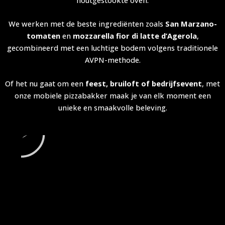
We werken met de beste ingrediënten zoals
San Marzano-
tomaten
en
mozzarella fior di latte d’Agerola
,
gecombineerd met een luchtige bodem volgens traditionele
AVPN-methode.
Of het nu gaat om een
feest, bruiloft of bedrijfsevent
, met
onze mobiele pizzabakker maak je van elk moment een
unieke en smaakvolle beleving.
A
f
s
p
e
l
e
n