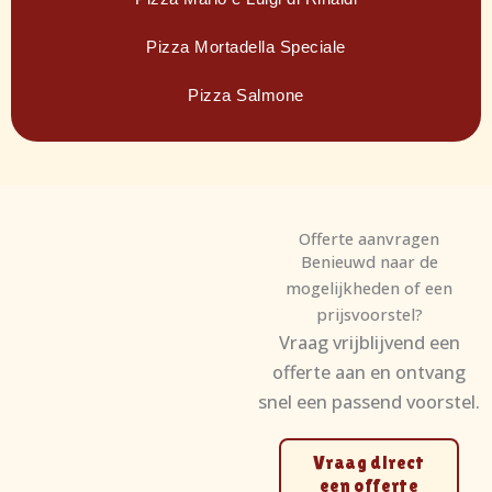
Pizza Mortadella Speciale
Pizza Salmone
Offerte aanvragen
Benieuwd naar de
mogelijkheden of een
prijsvoorstel?
Vraag vrijblijvend een
offerte aan en ontvang
snel een passend voorstel.
Vraag direct
een offerte