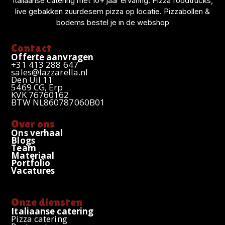
o
g
b
d
a
Italiaanse catering met 10+ jaar ervaring. Pizza foodtrucks,
live gebakken zuurdesem pizza op locatie. Pizzabollen &
o
r
e
i
p
bodems bestel je in de webshop
k
a
n
p
m
Contact
Offerte aanvragen
+31 413 288 647
sales@lazzarella.nl
Den Uil 11
5469 CG, Erp
KVK 76760162
BTW NL860787060B01
Over ons
Ons verhaal
Blogs
Team
Materiaal
Portfolio
Vacatures
Onze diensten
Italiaanse catering
Pizza catering